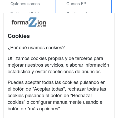
Quienes somos
Cursos FP
Tarifas publicidad
Conferencias
Acceso Usuarios
Carreras
Universitarias
Acceso Centros
Cookies
Oposiciones
¿Por qué usamos cookies?
SÍGUENOS EN:
Contactar
Utilizamos cookies propias y de terceros para
mejorar nuestros servicios, elaborar información
Confidencialidad
estadística y evitar repeticiones de anuncios
Aviso legal
Puedes aceptar todas las cookies pulsando en
Copyleft
el botón de "Aceptar todas", rechazar todas las
cookies pulsando el botón de "Rechazar
cookies" o configurar manualmente usando el
botón de "más opciones"
Grupo formazion: