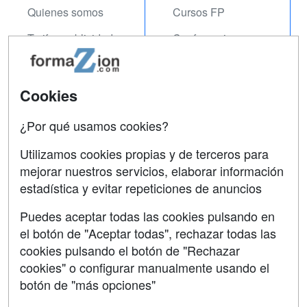
Quienes somos
Cursos FP
Tarifas publicidad
Conferencias
Acceso Usuarios
Carreras
Universitarias
Acceso Centros
Cookies
Oposiciones
¿Por qué usamos cookies?
SÍGUENOS EN:
Contactar
Utilizamos cookies propias y de terceros para
mejorar nuestros servicios, elaborar información
Confidencialidad
estadística y evitar repeticiones de anuncios
Aviso legal
Puedes aceptar todas las cookies pulsando en
Copyleft
el botón de "Aceptar todas", rechazar todas las
cookies pulsando el botón de "Rechazar
cookies" o configurar manualmente usando el
botón de "más opciones"
Grupo formazion: