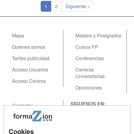
1
2
Siguiente >
Mapa
Masters y Postgrados
Quienes somos
Cursos FP
Tarifas publicidad
Conferencias
Acceso Usuarios
Carreras
Universitarias
Acceso Centros
Oposiciones
SÍGUENOS EN:
Contactar
Confidencialidad
Aviso legal
Cookies