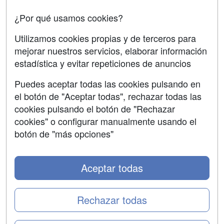
Copyleft
¿Por qué usamos cookies?
Utilizamos cookies propias y de terceros para
mejorar nuestros servicios, elaborar información
estadística y evitar repeticiones de anuncios
Grupo formazion:
Puedes aceptar todas las cookies pulsando en
el botón de "Aceptar todas", rechazar todas las
cookies pulsando el botón de "Rechazar
cookies" o configurar manualmente usando el
botón de "más opciones"
Aceptar todas
Copyright 2000-2026 Formazion Web, S.L. - Calle
Fermín Caballero, 62 - 28034 Madrid Tel: 91 533 70 78
Rechazar todas