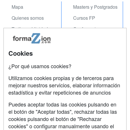
Mapa
Masters y Postgrados
Quienes somos
Cursos FP
Tarifas publicidad
Conferencias
Acceso Usuarios
Carreras
Universitarias
Acceso Centros
Cookies
Oposiciones
¿Por qué usamos cookies?
SÍGUENOS EN:
Contactar
Utilizamos cookies propias y de terceros para
mejorar nuestros servicios, elaborar información
Confidencialidad
estadística y evitar repeticiones de anuncios
Aviso legal
Puedes aceptar todas las cookies pulsando en
Copyleft
el botón de "Aceptar todas", rechazar todas las
cookies pulsando el botón de "Rechazar
cookies" o configurar manualmente usando el