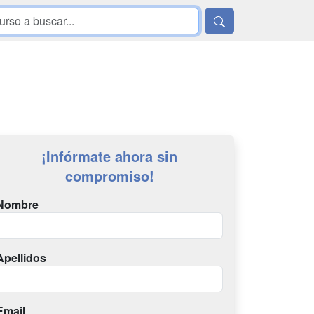
¡Infórmate ahora sin
compromiso!
Nombre
Apellidos
Email