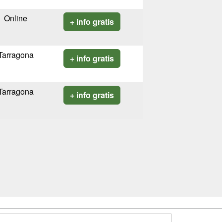
Online
+ info gratis
Tarragona
+ info gratis
Tarragona
+ info gratis