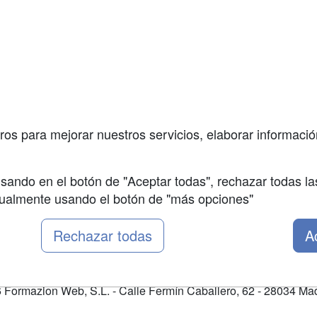
a
Masters y
Contactar
Postgrados
enes somos
Confidenciali
Cursos FP
fas publicidad
Aviso legal
Conferencias
so Usuarios
Copyleft
Carreras
so Centros
Universitarias
ros para mejorar nuestros servicios, elaborar información
Oposiciones
sando en el botón de "Aceptar todas", rechazar todas la
nualmente usando el botón de "más opciones"
Rechazar todas
A
Formazion Web, S.L. - Calle Fermín Caballero, 62 - 28034 Mad