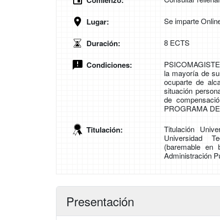
Comienzo:
Se imparte Onlin
Lugar:
8 ECTS
Duración:
PSICOMAGISTER
Condiciones:
la mayoría de su
ocuparte de alc
situación person
de compensació
PROGRAMA DE
Titulación Univ
Titulación:
Universidad Te
(baremable en 
Administración Pú
Presentación