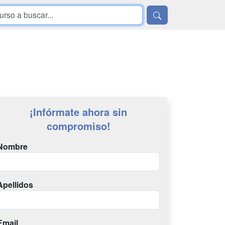
¡Infórmate ahora sin
compromiso!
Nombre
Apellidos
Email