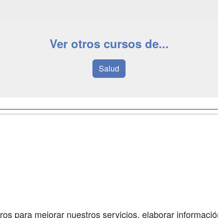
Ver otros cursos de...
Salud
a
Masters y
Contactar
Postgrados
enes somos
Confidenciali
Cursos FP
fas publicidad
Aviso legal
Conferencias
so Usuarios
Copyleft
Carreras
so Centros
Universitarias
ros para mejorar nuestros servicios, elaborar información