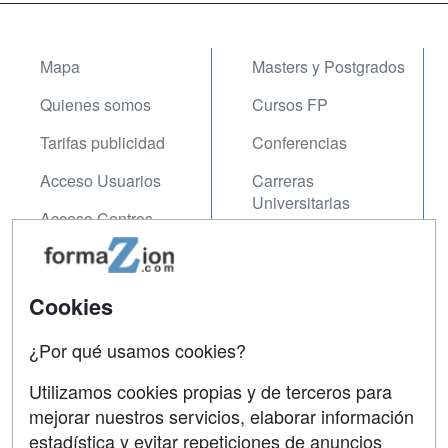
Mapa
Masters y Postgrados
Quienes somos
Cursos FP
Tarifas publicidad
Conferencias
Acceso Usuarios
Carreras
Universitarias
Acceso Centros
Oposiciones
SÍGUENOS EN:
Contactar
Cookies
Confidencialidad
¿Por qué usamos cookies?
Aviso legal
Utilizamos cookies propias y de terceros para
mejorar nuestros servicios, elaborar información
Copyleft
estadística y evitar repeticiones de anuncios