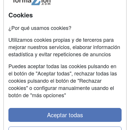
Acceso Usuarios
Carreras
Universitarias
Acceso Centros
Cookies
Oposiciones
¿Por qué usamos cookies?
SÍGUENOS EN:
Contactar
Utilizamos cookies propias y de terceros para
mejorar nuestros servicios, elaborar información
Confidencialidad
estadística y evitar repeticiones de anuncios
Aviso legal
Puedes aceptar todas las cookies pulsando en
Copyleft
el botón de "Aceptar todas", rechazar todas las
cookies pulsando el botón de "Rechazar
cookies" o configurar manualmente usando el
botón de "más opciones"
Grupo formazion:
Aceptar todas