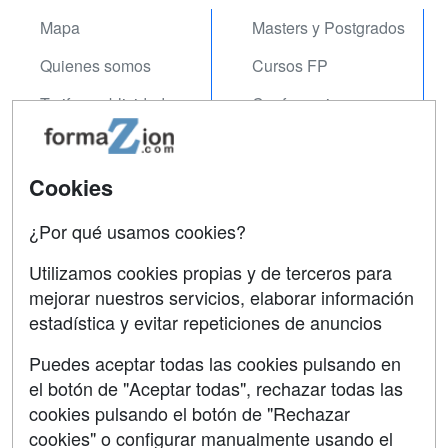
Mapa
Masters y Postgrados
Quienes somos
Cursos FP
Tarifas publicidad
Conferencias
Acceso Usuarios
Carreras
Universitarias
Acceso Centros
Cookies
Oposiciones
¿Por qué usamos cookies?
SÍGUENOS EN:
Contactar
Utilizamos cookies propias y de terceros para
mejorar nuestros servicios, elaborar información
Confidencialidad
estadística y evitar repeticiones de anuncios
Aviso legal
Puedes aceptar todas las cookies pulsando en
Copyleft
el botón de "Aceptar todas", rechazar todas las
cookies pulsando el botón de "Rechazar
cookies" o configurar manualmente usando el