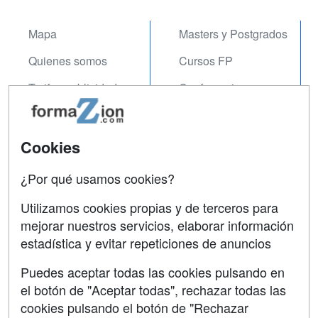
Mapa
Masters y Postgrados
Quienes somos
Cursos FP
Tarifas publicidad
Conferencias
Acceso Usuarios
Carreras
Universitarias
Acceso Centros
Cookies
Oposiciones
¿Por qué usamos cookies?
SÍGUENOS EN:
Contactar
Utilizamos cookies propias y de terceros para
mejorar nuestros servicios, elaborar información
Confidencialidad
estadística y evitar repeticiones de anuncios
Aviso legal
Puedes aceptar todas las cookies pulsando en
Copyleft
el botón de "Aceptar todas", rechazar todas las
cookies pulsando el botón de "Rechazar