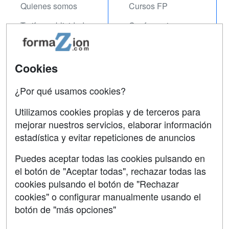
Quienes somos
Cursos FP
Tarifas publicidad
Conferencias
Acceso Usuarios
Carreras
Universitarias
Acceso Centros
Cookies
Oposiciones
¿Por qué usamos cookies?
SÍGUENOS EN:
Contactar
Utilizamos cookies propias y de terceros para
mejorar nuestros servicios, elaborar información
Confidencialidad
estadística y evitar repeticiones de anuncios
Aviso legal
Puedes aceptar todas las cookies pulsando en
Copyleft
el botón de "Aceptar todas", rechazar todas las
cookies pulsando el botón de "Rechazar
cookies" o configurar manualmente usando el
botón de "más opciones"
Grupo formazion: