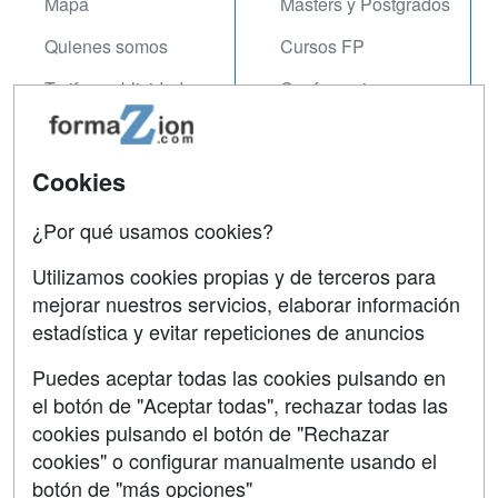
Mapa
Masters y Postgrados
Quienes somos
Cursos FP
Tarifas publicidad
Conferencias
Acceso Usuarios
Carreras
Universitarias
Acceso Centros
Cookies
Oposiciones
¿Por qué usamos cookies?
SÍGUENOS EN:
Contactar
Utilizamos cookies propias y de terceros para
mejorar nuestros servicios, elaborar información
Confidencialidad
estadística y evitar repeticiones de anuncios
Aviso legal
Puedes aceptar todas las cookies pulsando en
Copyleft
el botón de "Aceptar todas", rechazar todas las
cookies pulsando el botón de "Rechazar
cookies" o configurar manualmente usando el
botón de "más opciones"