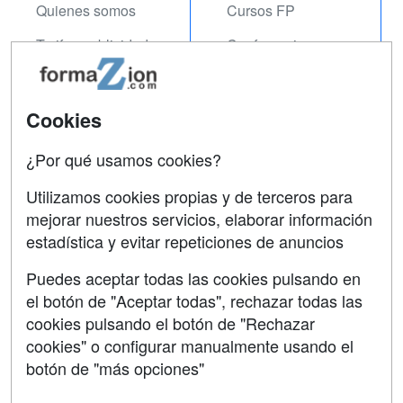
Quienes somos
Cursos FP
Tarifas publicidad
Conferencias
Acceso Usuarios
Carreras
Universitarias
Acceso Centros
Cookies
Oposiciones
¿Por qué usamos cookies?
SÍGUENOS EN:
Contactar
Utilizamos cookies propias y de terceros para
mejorar nuestros servicios, elaborar información
Confidencialidad
estadística y evitar repeticiones de anuncios
Aviso legal
Puedes aceptar todas las cookies pulsando en
Copyleft
el botón de "Aceptar todas", rechazar todas las
cookies pulsando el botón de "Rechazar
cookies" o configurar manualmente usando el
botón de "más opciones"
Grupo formazion: