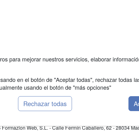
a
Masters y
Contactar
Postgrados
enes somos
Confidenciali
Cursos FP
fas publicidad
Aviso legal
Conferencias
so Usuarios
Copyleft
Carreras
so Centros
Universitarias
ros para mejorar nuestros servicios, elaborar información
Oposiciones
sando en el botón de "Aceptar todas", rechazar todas la
nualmente usando el botón de "más opciones"
Rechazar todas
A
Formazion Web, S.L. - Calle Fermín Caballero, 62 - 28034 Mad