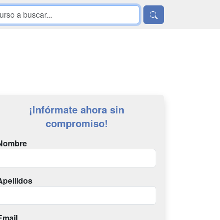
¡Infórmate ahora sin
compromiso!
Nombre
Apellidos
Email