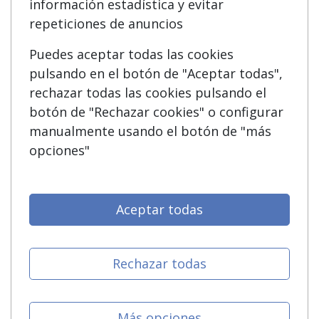
información estadística y evitar
Acceso Centros
Oposiciones
repeticiones de anuncios
Puedes aceptar todas las cookies
SÍGUENOS EN:
Contactar
pulsando en el botón de "Aceptar todas",
rechazar todas las cookies pulsando el
Confidencialidad
botón de "Rechazar cookies" o configurar
Aviso legal
manualmente usando el botón de "más
opciones"
Copyleft
Aceptar todas
Grupo formazion:
Rechazar todas
Más opciones