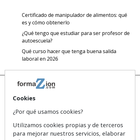
Certificado de manipulador de alimentos: qué
es y cómo obtenerlo
¿Qué tengo que estudiar para ser profesor de
autoescuela?
Qué curso hacer que tenga buena salida
laboral en 2026
Cookies
Mapa
Masters y Postgrados
¿Por qué usamos cookies?
Quienes somos
Cursos FP
Tarifas publicidad
Conferencias
Utilizamos cookies propias y de terceros
para mejorar nuestros servicios, elaborar
Acceso Usuarios
Carreras Universitarias