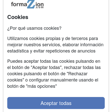
Acceso Usuarios
Carreras
Universitarias
Acceso Centros
Cookies
Oposiciones
¿Por qué usamos cookies?
SÍGUENOS EN:
Contactar
Utilizamos cookies propias y de terceros para
mejorar nuestros servicios, elaborar información
Confidencialidad
estadística y evitar repeticiones de anuncios
Aviso legal
Puedes aceptar todas las cookies pulsando en
Copyleft
el botón de "Aceptar todas", rechazar todas las
cookies pulsando el botón de "Rechazar
cookies" o configurar manualmente usando el
botón de "más opciones"
Grupo formazion:
Aceptar todas