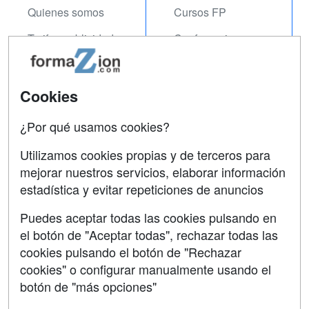
Quienes somos
Cursos FP
Tarifas publicidad
Conferencias
Acceso Usuarios
Carreras
Universitarias
Acceso Centros
Cookies
Oposiciones
¿Por qué usamos cookies?
SÍGUENOS EN:
Contactar
Utilizamos cookies propias y de terceros para
mejorar nuestros servicios, elaborar información
Confidencialidad
estadística y evitar repeticiones de anuncios
Aviso legal
Puedes aceptar todas las cookies pulsando en
Copyleft
el botón de "Aceptar todas", rechazar todas las
cookies pulsando el botón de "Rechazar
cookies" o configurar manualmente usando el
botón de "más opciones"
Grupo formazion: