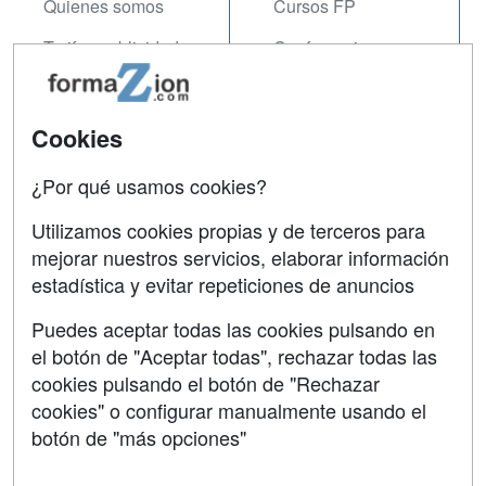
Quienes somos
Cursos FP
Tarifas publicidad
Conferencias
Acceso Usuarios
Carreras
Universitarias
Acceso Centros
Cookies
Oposiciones
¿Por qué usamos cookies?
SÍGUENOS EN:
Contactar
Utilizamos cookies propias y de terceros para
mejorar nuestros servicios, elaborar información
Confidencialidad
estadística y evitar repeticiones de anuncios
Aviso legal
Puedes aceptar todas las cookies pulsando en
Copyleft
el botón de "Aceptar todas", rechazar todas las
cookies pulsando el botón de "Rechazar
cookies" o configurar manualmente usando el
botón de "más opciones"
Grupo formazion: