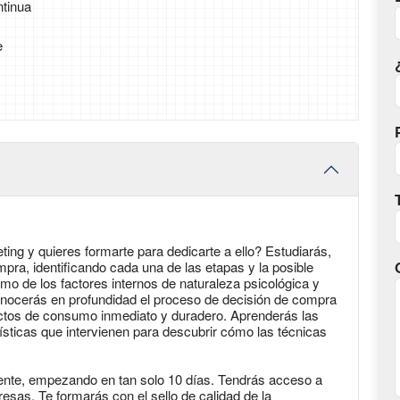
tinua
e
ting y quieres formarte para dedicarte a ello? Estudiarás,
pra, identificando cada una de las etapas y la posible
omo de los factores internos de naturaleza psicológica y
onocerás en profundidad el proceso de decisión de compra
uctos de consumo inmediato y duradero. Aprenderás las
rísticas que intervienen para descubrir cómo las técnicas
iente, empezando en tan solo 10 días. Tendrás acceso a
as. Te formarás con el sello de calidad de la