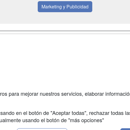
Marketing y Publicidad
a
Masters y
Contactar
Postgrados
enes somos
Confidenciali
Cursos FP
fas publicidad
Aviso legal
Conferencias
so Usuarios
Copyleft
Carreras
so Centros
Universitarias
ros para mejorar nuestros servicios, elaborar información
Oposiciones
sando en el botón de "Aceptar todas", rechazar todas la
nualmente usando el botón de "más opciones"