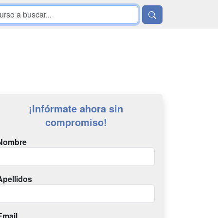
¡Infórmate ahora sin
compromiso!
Nombre
Apellidos
Email