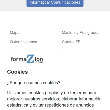
Informática/ Comunicaciones
Mapa
Masters y Postgrados
Quienes somos
Cursos FP
Tarifas publicidad
Conferencias
Acceso Usuarios
Carreras
Universitarias
Acceso Centros
Cookies
Oposiciones
¿Por qué usamos cookies?
SÍGUENOS EN:
Contactar
Utilizamos cookies propias y de terceros para
mejorar nuestros servicios, elaborar información
Confidencialidad
estadística y evitar repeticiones de anuncios
Aviso legal