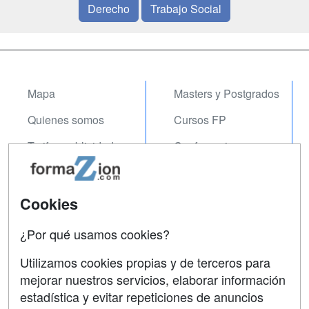
Derecho
Trabajo Social
Mapa
Masters y Postgrados
Quienes somos
Cursos FP
Tarifas publicidad
Conferencias
Acceso Usuarios
Carreras
Universitarias
Acceso Centros
Cookies
Oposiciones
¿Por qué usamos cookies?
SÍGUENOS EN:
Contactar
Utilizamos cookies propias y de terceros para
mejorar nuestros servicios, elaborar información
Confidencialidad
estadística y evitar repeticiones de anuncios
Aviso legal