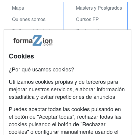
Mapa
Masters y Postgrados
Quienes somos
Cursos FP
Tarifas publicidad
Conferencias
Acceso Usuarios
Carreras
Universitarias
Acceso Centros
Cookies
Oposiciones
¿Por qué usamos cookies?
SÍGUENOS EN:
Contactar
Utilizamos cookies propias y de terceros para
mejorar nuestros servicios, elaborar información
Confidencialidad
estadística y evitar repeticiones de anuncios
Aviso legal
Puedes aceptar todas las cookies pulsando en
Copyleft
el botón de "Aceptar todas", rechazar todas las
cookies pulsando el botón de "Rechazar
cookies" o configurar manualmente usando el