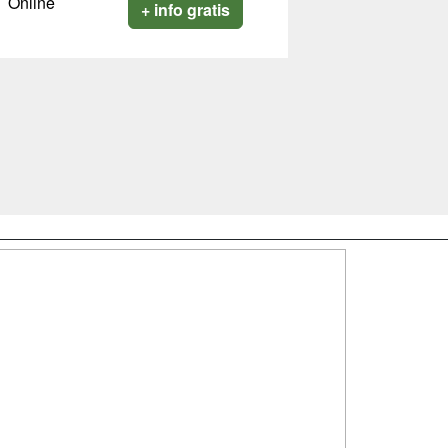
Online
+ info gratis
SÍGUENOS EN:
dad