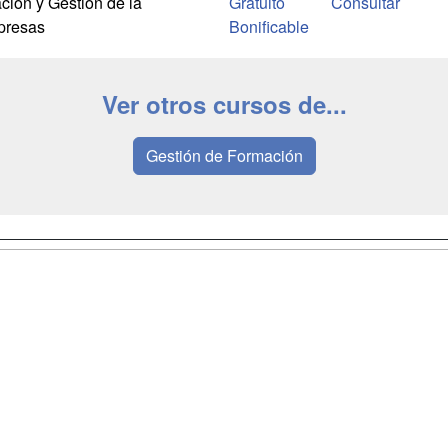
ción y Gestión de la
Gratuito
presas
Bonificable
Ver otros cursos de...
Gestión de Formación
a
Masters y
Contactar
Postgrados
enes somos
Confidenciali
Cursos FP
fas publicidad
Aviso legal
Conferencias
so Usuarios
Copyleft
Carreras
so Centros
Universitarias