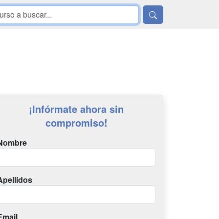
¡Infórmate ahora sin
compromiso!
Nombre
Apellidos
Email