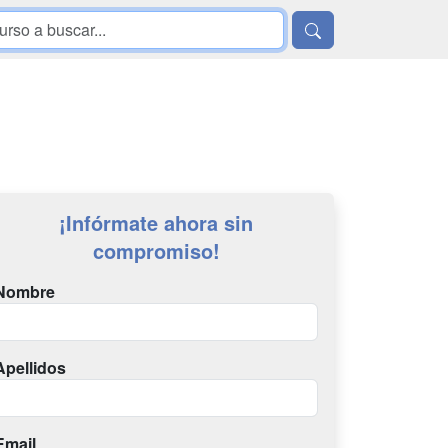
¡Infórmate ahora sin
compromiso!
Nombre
Apellidos
Email