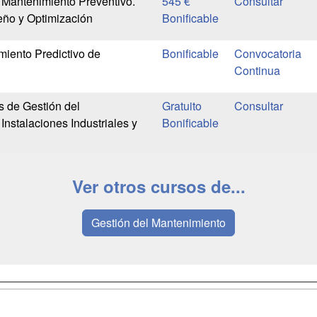
 Mantenimiento Preventivo.
545 €
seño y Optimización
Bonificable
iento Predictivo de
Bonificable
Convocatoria
Continua
 de Gestión del
Gratuito
nstalaciones Industriales y
Bonificable
Ver otros cursos de...
Gestión del Mantenimiento
a
Masters y
Contactar