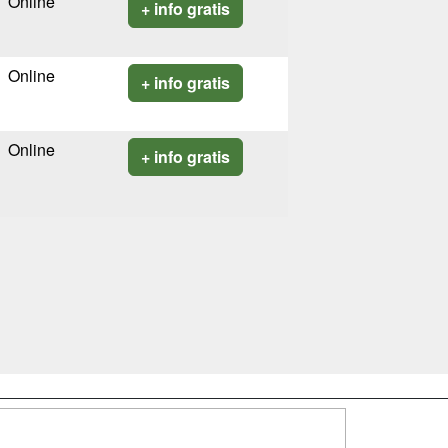
Online
+ info gratis
Online
+ info gratis
Online
+ info gratis
SÍGUENOS EN: