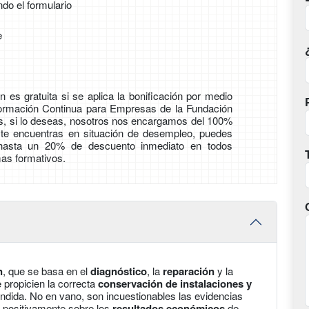
ndo el formulario
e
 es gratuita si se aplica la bonificación por medio
Formación Continua para Empresas de la Fundación
ás, si lo deseas, nosotros nos encargamos del 100%
i te encuentras en situación de desempleo, puedes
 hasta un 20% de descuento inmediato en todos
as formativos.
n
, que se basa en el
diagnóstico
, la
reparación
y la
 propicien la correcta
conservación de instalaciones y
ndida. No en vano, son incuestionables las evidencias
n positivamente sobre los
resultados económicos
de