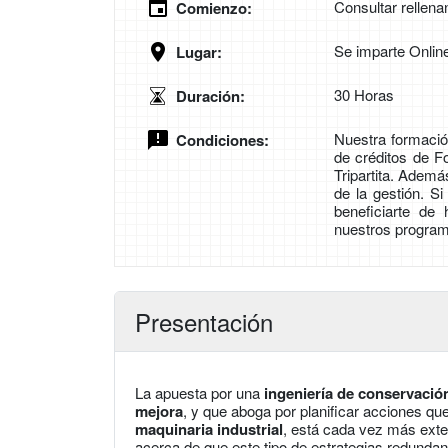
Consultar rellena
Comienzo:
Se imparte Onlin
Lugar:
30 Horas
Duración:
Nuestra formación
Condiciones:
de créditos de 
Tripartita. Adem
de la gestión. S
beneficiarte de
nuestros program
Presentación
La apuesta por una
ingeniería de conservació
mejora
, y que aboga por planificar acciones que
maquinaria industrial
, está cada vez más exte
acerca de que este tipo de estrategias redunda