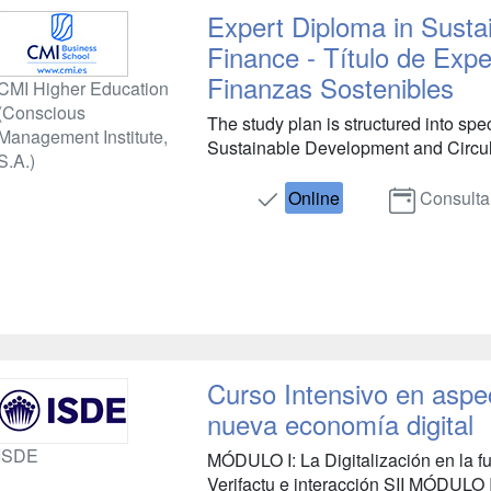
Expert Diploma in Sust
Finance - Título de Exp
Finanzas Sostenibles
CMI Higher Education
(Conscious
The study plan is structured into sp
Management Institute,
Sustainable Development and Circula
S.A.)
Online
Consulta
Curso Intensivo en aspec
nueva economía digital
ISDE
MÓDULO I: La Digitalización en la fun
Verifactu e interacción SII MÓDULO II: