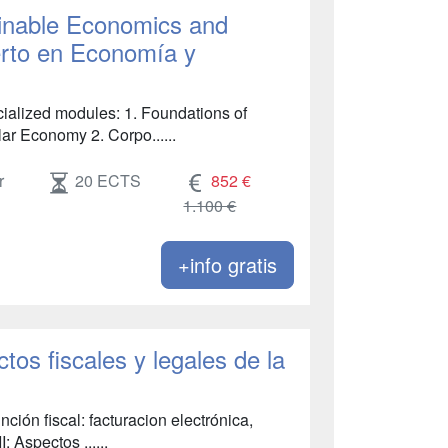
ainable Economics and
erto en Economía y
ecialized modules: 1. Foundations of
r Economy 2. Corpo......
r
20 ECTS
852 €
1.100 €
+info gratis
tos fiscales y legales de la
ción fiscal: facturacion electrónica,
 Aspectos ......