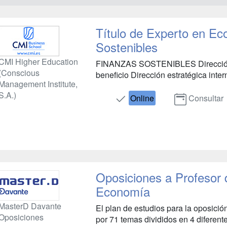
Título de Experto en E
Sostenibles
CMI Higher Education
FINANZAS SOSTENIBLES Dirección de
(Conscious
beneficio Dirección estratégica interna
Management Institute,
S.A.)
Online
Consultar
Oposiciones a Profesor
Economía
MasterD Davante
El plan de estudios para la oposic
Oposiciones
por 71 temas divididos en 4 diferente