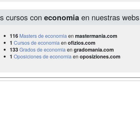
s cursos con
en nuestras webs
economia
116
Masters de economia
en
mastermania.com
1
Cursos de economia
en
ofizios.com
133
Grados de economia
en
gradomania.com
1
Oposiciones de economia
en
oposiziones.com
a
Masters y
Contactar
Postgrados
enes somos
Confidenciali
Cursos FP
fas publicidad
Aviso legal
Conferencias
so Usuarios
Copyleft
Carreras
so Centros
Universitarias