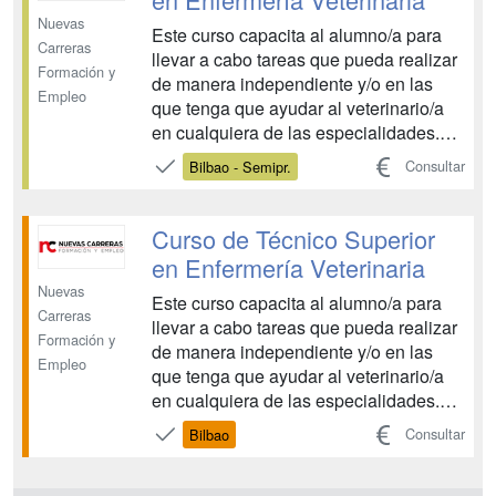
Nuevas
Este curso capacita al alumno/a para
Carreras
llevar a cabo tareas que pueda realizar
Formación y
de manera independiente y/o en las
Empleo
que tenga que ayudar al veterinario/a
en cualquiera de las especialidades.
Pioneros en la programación de estos
Consultar
Bilbao - Semipr.
estudios, damos cobertura a un
mercado laboral en constante
crecimiento....
Curso de Técnico Superior
en Enfermería Veterinaria
Nuevas
Este curso capacita al alumno/a para
Carreras
llevar a cabo tareas que pueda realizar
Formación y
de manera independiente y/o en las
Empleo
que tenga que ayudar al veterinario/a
en cualquiera de las especialidades.
Pioneros en la programación de estos
Consultar
Bilbao
estudios, damos cobertura a un
mercado laboral en constante