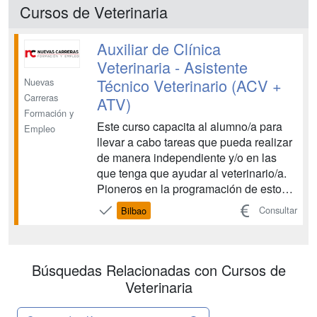
crecimiento. Temario adaptado a los
Cursos de Veterinaria
requisitos de la cualificac...
Auxiliar de Clínica
Veterinaria - Asistente
Técnico Veterinario (ACV +
Nuevas
Carreras
ATV)
Formación y
Este curso capacita al alumno/a para
Empleo
llevar a cabo tareas que pueda realizar
de manera independiente y/o en las
que tenga que ayudar al veterinario/a.
Pioneros en la programación de estos
estudios, damos cobertura a un
Consultar
Bilbao
mercado laboral en constante
crecimiento....
Búsquedas Relacionadas con Cursos de
Veterinaria