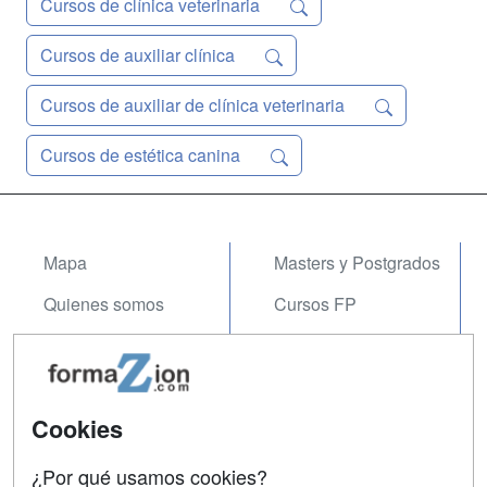
Cursos de clínica veterinaria
Cursos de auxiliar clínica
Cursos de auxiliar de clínica veterinaria
Cursos de estética canina
Mapa
Masters y Postgrados
Quienes somos
Cursos FP
Tarifas publicidad
Conferencias
Acceso Usuarios
Carreras
Universitarias
Cookies
Acceso Centros
Oposiciones
¿Por qué usamos cookies?