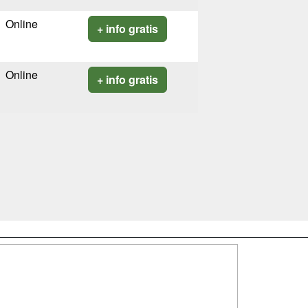
Online
+ info gratis
Online
+ info gratis
SÍGUENOS EN:
dad