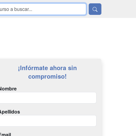
¡Infórmate ahora sin
compromiso!
Nombre
Apellidos
Email