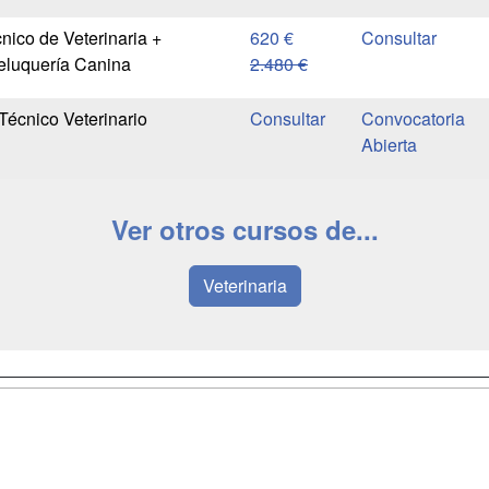
nico de Veterinaria +
620 €
Peluquería Canina
2.480 €
Técnico Veterinario
Convocatoria
Abierta
Ver otros cursos de...
Veterinaria
a
Masters y
Contactar
Postgrados
enes somos
Confidenciali
Cursos FP