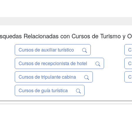
squedas Relacionadas con Cursos de Turismo y O
Cursos de auxiliar turístico
C
Cursos de recepcionista de hotel
C
Cursos de tripulante cabina
C
Cursos de guía turística
a
Masters y
Contactar
Postgrados
enes somos
Confidenciali
Cursos FP