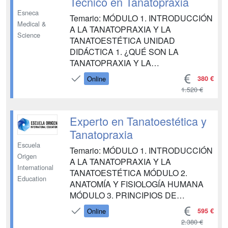
Técnico en Tanatopraxia
MÓDULO 6. MAQUILLAJE
Esneca
Temario: MÓDULO 1. INTRODUCCIÓN
FUNERARIO Y MODELAJE
Medical &
A LA TANATOPRAXIA Y LA
COSMETOLÓGICO MÓDULO 7.
Science
TANATOESTÉTICA UNIDAD
EXPOSICIÓN DEL CADÁVER
DIDÁCTICA 1. ¿QUÉ SON LA
MÓDULO 9...
TANATOPRAXIA Y LA
TANATOESTÉTICA? UNIDAD
380 €
Online
DIDÁCTICA 2. CONCEPTOS
1.520 €
BÁSICOS: MUERTE Y DUELO
UNIDAD DIDÁCTICA 3. CULTURAS Y
RELIGIONES UNIDAD DIDÁCTICA 4.
Experto en Tanatoestética y
PERFIL DEL PROFESIONAL EN
Tanatopraxia
TANATOPRAXIA Y TANATOESTÉTICA
Escuela
Temario: MÓDULO 1. INTRODUCCIÓN
MÓDULO 2. ANATOMÍA Y FISIOLOGÍA
Origen
A LA TANATOPRAXIA Y LA
HUMANA UNID...
International
TANATOESTÉTICA MÓDULO 2.
Education
ANATOMÍA Y FISIOLOGÍA HUMANA
MÓDULO 3. PRINCIPIOS DE
MEDICINA FORENSE EN
595 €
Online
TANATOPRAXIA MÓDULO 4.
2.380 €