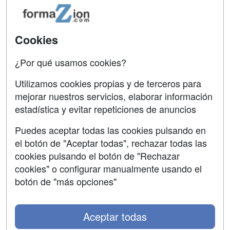
Tarifas publicidad
Conferencias
Acceso Usuarios
Carreras
Universitarias
Cookies
Acceso Centros
Oposiciones
¿Por qué usamos cookies?
SÍGUENOS EN:
Contactar
Utilizamos cookies propias y de terceros para
mejorar nuestros servicios, elaborar información
Confidencialidad
estadística y evitar repeticiones de anuncios
Aviso legal
Puedes aceptar todas las cookies pulsando en
Copyleft
el botón de "Aceptar todas", rechazar todas las
cookies pulsando el botón de "Rechazar
cookies" o configurar manualmente usando el
botón de "más opciones"
Grupo formazion:
Aceptar todas