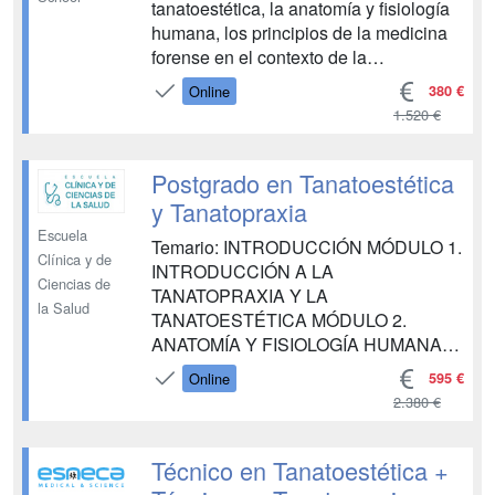
tanatoestética, la anatomía y fisiología
humana, los principios de la medicina
forense en el contexto de la
tanatopraxia, junto con los
380 €
Online
procedimientos e instrumental, la
1.520 €
presentación del cadáver, el maquillaje
funerario y modelaje cosmetológico, la
exposición del cadáver, así como los
Postgrado en Tanatoestética
casos especi...
y Tanatopraxia
Escuela
Temario: INTRODUCCIÓN MÓDULO 1.
Clínica y de
INTRODUCCIÓN A LA
Ciencias de
TANATOPRAXIA Y LA
la Salud
TANATOESTÉTICA MÓDULO 2.
ANATOMÍA Y FISIOLOGÍA HUMANA
MÓDULO 3. PRINCIPIOS DE
595 €
Online
MEDICINA FORENSE EN
2.380 €
TANATOPRAXIA MÓDULO 4.
PROCEDIMIENTOS E
INSTRUMENTAL MÓDULO 5.
Técnico en Tanatoestética +
PRESENTACIÓN DEL CADÁVER