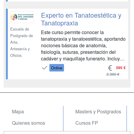
PROCEDIMIENTOS E
INSTRUMENTAL MÓDULO 5.
PRESENTACIÓN DEL CADÁVER
Experto en Tanatoestética y
MÓDULO 6. MAQUILLAJE
Tanatopraxia
FUNERARIO Y MODELAJE
Escuela de
Este curso permite conocer la
COSMÉTICO MÓDULO 7.
Postgrado de
tanatopraxia y tanatoestética, aportando
EXPOSICIÓN DEL CADÁVER
Arte,
nociones básicas de anatomía,
MÓDULO 8. CASOS ESPECIALES...
Artesanía y
fisiología, suturas, presentación del
Oficios
cadáver y maquillaje funerario. Incluye
gestión funeraria y psicología del
595 €
Online
sector. El alumno dispone de ejercicios
2.380 €
de autoevaluación para un seguimiento
autónomo y servicio de clases en
directo a través del Camp...
Mapa
Masters y Postgrados
Quienes somos
Cursos FP