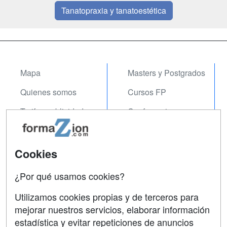
Tanatopraxia y tanatoestética
Mapa
Masters y Postgrados
Quienes somos
Cursos FP
Tarifas publicidad
Conferencias
Acceso Usuarios
Carreras
Universitarias
Acceso Centros
Cookies
Oposiciones
¿Por qué usamos cookies?
SÍGUENOS EN:
Contactar
Utilizamos cookies propias y de terceros para
mejorar nuestros servicios, elaborar información
Confidencialidad
estadística y evitar repeticiones de anuncios