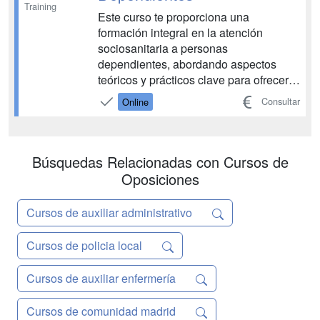
Training
Este curso te proporciona una
formación integral en la atención
sociosanitaria a personas
dependientes, abordando aspectos
teóricos y prácticos clave para ofrecer
una atención de calidad. Aprenderás a
Consultar
Online
evaluar las necesidades de los
usuarios, diseñar planes de
intervención personalizados y coordinar
equipos multidisciplinares. Conviértete
Búsquedas Relacionadas con Cursos de
en un prof...
Oposiciones
Cursos de auxiliar administrativo
Cursos de policia local
Cursos de auxiliar enfermería
Cursos de comunidad madrid