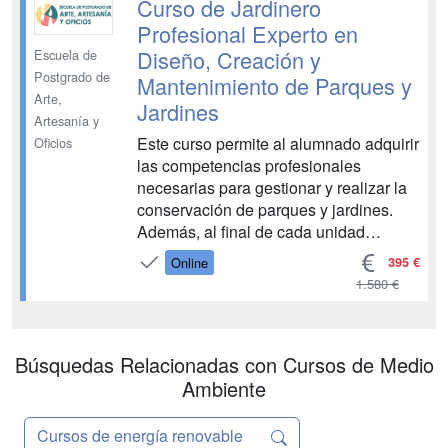
Curso de Jardinero
Profesional Experto en
Diseño, Creación y
Escuela de
Postgrado de
Mantenimiento de Parques y
Arte,
Jardines
Artesanía y
Este curso permite al alumnado adquirir
Oficios
las competencias profesionales
necesarias para gestionar y realizar la
conservación de parques y jardines.
Además, al final de cada unidad
didáctica el/la alumno/a encontrará
395 €
Online
ejercicios de autoevaluación que le
1.580 €
permitirá hacer u seguimiento del curso
de forma autónoma....
Búsquedas Relacionadas con Cursos de Medio
Ambiente
Cursos de energía renovable