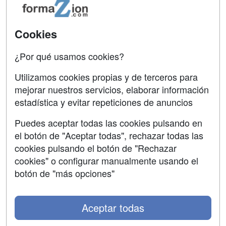
Acceso Usuarios
Carreras
Universitarias
Cookies
Acceso Centros
Oposiciones
¿Por qué usamos cookies?
SÍGUENOS EN:
Contactar
Utilizamos cookies propias y de terceros para
mejorar nuestros servicios, elaborar información
Confidencialidad
estadística y evitar repeticiones de anuncios
Aviso legal
Puedes aceptar todas las cookies pulsando en
Copyleft
el botón de "Aceptar todas", rechazar todas las
cookies pulsando el botón de "Rechazar
cookies" o configurar manualmente usando el
botón de "más opciones"
Grupo formazion:
Aceptar todas