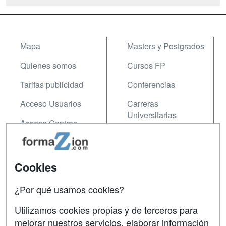
Mapa
Masters y Postgrados
Quienes somos
Cursos FP
Tarifas publicidad
Conferencias
Acceso Usuarios
Carreras
Universitarias
Acceso Centros
Oposiciones
SÍGUENOS EN:
Contactar
Cookies
Confidencialidad
¿Por qué usamos cookies?
Aviso legal
Utilizamos cookies propias y de terceros para
mejorar nuestros servicios, elaborar información
Copyleft