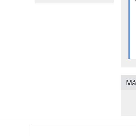
Má
Map