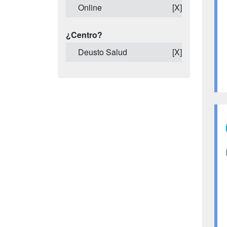
Online
[X]
¿Centro?
Deusto Salud
[X]