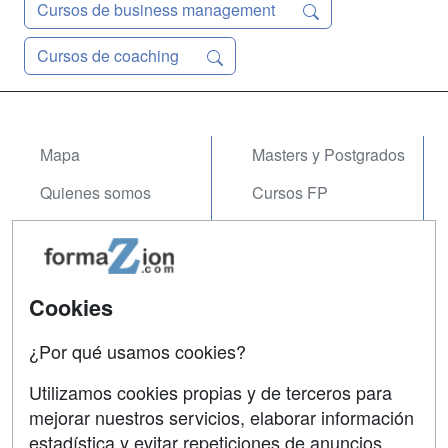
Cursos de business management
Cursos de coaching
Mapa
Masters y Postgrados
Quienes somos
Cursos FP
Tarifas publicidad
Conferencias
Acceso Usuarios
Carreras
Universitarias
Cookies
Acceso Centros
Oposiciones
¿Por qué usamos cookies?
SÍGUENOS EN:
Contactar
Utilizamos cookies propias y de terceros para
mejorar nuestros servicios, elaborar información
Confidencialidad
estadística y evitar repeticiones de anuncios