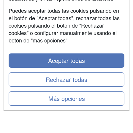
Aviso legal
Puedes aceptar todas las cookies pulsando en
Copyleft
el botón de "Aceptar todas", rechazar todas las
cookies pulsando el botón de "Rechazar
cookies" o configurar manualmente usando el
botón de "más opciones"
Grupo formazion:
Aceptar todas
Rechazar todas
Más opciones
Copyright 2000-2026 Formazion Web, S.L. - Calle
Fermín Caballero, 62 - 28034 Madrid Tel: 91 533 70 78