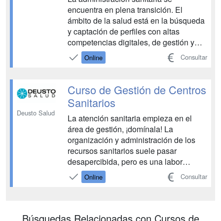
encuentra en plena transición. El
ámbito de la salud está en la búsqueda
y captación de perfiles con altas
competencias digitales, de gestión y
comunicación que favorezcan la
Consultar
Online
eficiencia en el sector. Con el Curso
Superior de Secretariado Médico
finalizarás tu formación con las
Curso de Gestión de Centros
habilidades necesarias en el terreno ...
Sanitarios
Deusto Salud
La atención sanitaria empieza en el
área de gestión, ¡domínala! La
organización y administración de los
recursos sanitarios suele pasar
desapercibida, pero es una labor
fundamental a la hora de garantizar un
Consultar
Online
buen servicio de salud. Con el Curso
de Gestión de Centros Sanitarios de
Deusto Salud comprenderás los
aspectos relevantes para su funciona...
Búsquedas Relacionadas con Cursos de