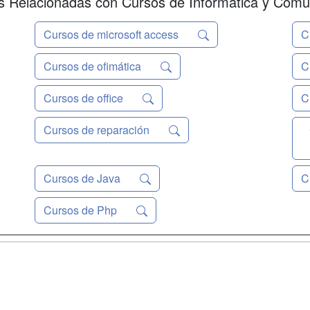
 Relacionadas con Cursos de Informática y Comu
Cursos de microsoft access
C
Cursos de ofimática
C
Cursos de office
C
Cursos de reparación
Cursos de Java
C
Cursos de Php
a
Masters y
Contactar
Postgrados
enes somos
Confidenciali
Cursos FP