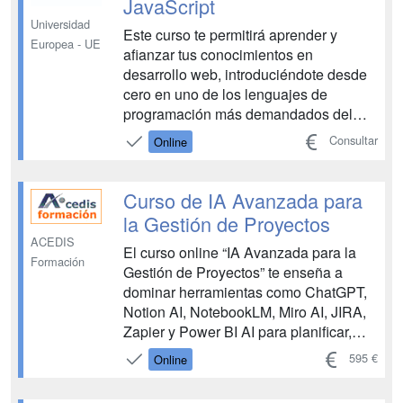
JavaScript
Universidad
Este curso te permitirá aprender y
Europea - UE
afianzar tus conocimientos en
desarrollo web, introduciéndote desde
cero en uno de los lenguajes de
programación más demandados del
sector tecnológico y empresarial;
Consultar
Online
JavaScript. ...
Curso de IA Avanzada para
la Gestión de Proyectos
ACEDIS
El curso online “IA Avanzada para la
Formación
Gestión de Proyectos” te enseña a
dominar herramientas como ChatGPT,
Notion AI, NotebookLM, Miro AI, JIRA,
Zapier y Power BI AI para planificar,
ejecutar y cerrar proyectos con
595 €
Online
precisión. Aprenderás a crear
documentación, cronogramas e