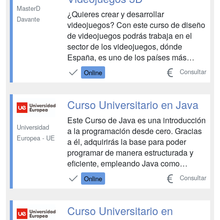
MasterD
¿Quieres crear y desarrollar
Davante
videojuegos? Con este curso de diseño
de videojuegos podrás trabaja en el
sector de los videojuegos, dónde
España, es uno de los países más
consumidores entretenimiento digital a
Consultar
Online
nivel mundial; y la industria cada vez
demanda más profesionales
especializados en el diseño de
Curso Universitario en Java
videojuegos. Diseño de Videojuegos:
Este Curso de Java es una introducción
En el bl...
Universidad
a la programación desde cero. Gracias
Europea - UE
a él, adquirirás la base para poder
programar de manera estructurada y
eficiente, empleando Java como
lenguaje de cabecera, uno de los
Consultar
Online
lenguajes de programación más
utilizados en la actualidad y con mayor
demanda a nivel profesional. Qué es un
Curso Universitario en
algoritmo, cómo represe...