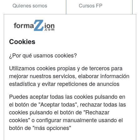
Quienes somos
Cursos FP
Tarifas publicidad
Conferencias
Acceso Usuarios
Carreras
Universitarias
Cookies
Acceso Centros
Oposiciones
¿Por qué usamos cookies?
SÍGUENOS EN:
Contactar
Utilizamos cookies propias y de terceros para
mejorar nuestros servicios, elaborar información
Confidencialidad
estadística y evitar repeticiones de anuncios
Aviso legal
Puedes aceptar todas las cookies pulsando en
Copyleft
el botón de "Aceptar todas", rechazar todas las
cookies pulsando el botón de "Rechazar
cookies" o configurar manualmente usando el
botón de "más opciones"
Grupo formazion: