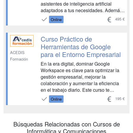
asistentes de inteligencia artificial
adaptados a tus necesidades. Además,
aprenderás a integrar estos GPTs en
495 €
Online
flujos de automatización con Zapier,
conectándolos con miles de
aplicaciones para maximizar su
Curso Práctico de
potencial. ...
Herramientas de Google
para el Entorno Empresarial
ACEDIS
Formación
En la era digital, dominar Google
Workspace es clave para optimizar la
gestión empresarial, mejorar la
colaboración y aumentar la eficiencia
en el trabajo diario. Este curso te
enseña a utilizar herramientas como
195 €
Online
Gmail, Drive, Meet, Calendar, Docs y
Sheets para comunicarte y trabajar de
forma más ágil. Además, a...
Búsquedas Relacionadas con Cursos de
Informática y Comunicaciones