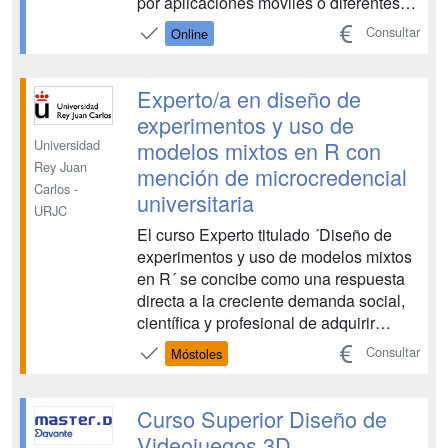
por aplicaciones móviles o diferentes
dispositivos. Aunque la tecnología
Consultar
Online
necesaria para implementar estos
servicios se ha simplificado mucho en
los últimos años, todavía es un reto
Experto/a en diseño de
para los desarro...
experimentos y uso de
modelos mixtos en R con
Universidad
Rey Juan
mención de microcredencial
Carlos -
universitaria
URJC
El curso Experto titulado ´Diseño de
experimentos y uso de modelos mixtos
en R´ se concibe como una respuesta
directa a la creciente demanda social,
científica y profesional de adquirir
habilidades avanzadas en la
Consultar
Móstoles
planificación y análisis de experimentos
en un entorno de datos complejos. En
la actualidad, el diseño experimental y
Curso Superior Diseño de
el manejo de model...
Videojuegos 3D