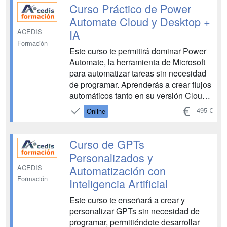
indicadores en minutos, aplicar prompt
Curso Práctico de Power
engineeri...
Automate Cloud y Desktop +
IA
ACEDIS
Formación
Este curso te permitirá dominar Power
Automate, la herramienta de Microsoft
para automatizar tareas sin necesidad
de programar. Aprenderás a crear flujos
automáticos tanto en su versión Cloud
como en Desktop, con ejemplos
495 €
Online
prácticos desde el primer día.
Automatiza procesos como el envío y
clasificación de correos...
Curso de GPTs
Personalizados y
Automatización con
ACEDIS
Formación
Inteligencia Artificial
Este curso te enseñará a crear y
personalizar GPTs sin necesidad de
programar, permitiéndote desarrollar