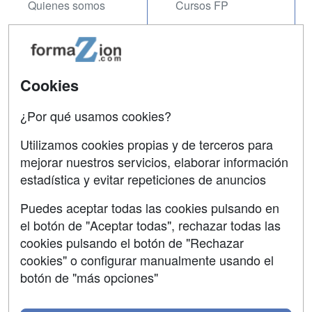
Quienes somos
Cursos FP
Tarifas publicidad
Conferencias
Acceso Usuarios
Carreras
Universitarias
Cookies
Acceso Centros
Oposiciones
¿Por qué usamos cookies?
SÍGUENOS EN:
Contactar
Utilizamos cookies propias y de terceros para
mejorar nuestros servicios, elaborar información
Confidencialidad
estadística y evitar repeticiones de anuncios
Aviso legal
Puedes aceptar todas las cookies pulsando en
Copyleft
el botón de "Aceptar todas", rechazar todas las
cookies pulsando el botón de "Rechazar
cookies" o configurar manualmente usando el
botón de "más opciones"
Grupo formazion: