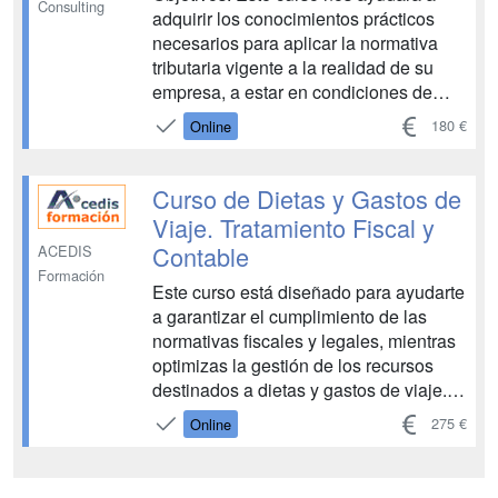
Consulting
adquirir los conocimientos prácticos
necesarios para aplicar la normativa
tributaria vigente a la realidad de su
empresa, a estar en condiciones de
tomar las decisiones más acertadas y
180 €
Online
obtener el máximo ahorro fiscal. El
curso nos permitirá obtener una visión
completa del sistema tributario, asimilar
Curso de Dietas y Gastos de
los conceptos básicos d...
Viaje. Tratamiento Fiscal y
Contable
ACEDIS
Formación
Este curso está diseñado para ayudarte
a garantizar el cumplimiento de las
normativas fiscales y legales, mientras
optimizas la gestión de los recursos
destinados a dietas y gastos de viaje.
Aprenderás a diseñar sistemas de
275 €
Online
reembolsos eficientes que sean justos
para los empleados y alineados con los
objetivos financieros de la e...