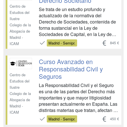
Derecho Societario
especifica que reúna determinados
Centro de
requis...
Se trata de un estudio profundo y
Estudios del
actualizado de la normativa del
Ilustre
Derecho de Sociedades, contenida de
Colegio de la
forma sustancial en la Ley de
Abogacía de
Sociedades de Capital, en la Ley de
Madrid -
Modificaciones Estructurales
845 €
Madrid - Semipr.
ICAM
(modificada por el reciente Real
Decreto-Ley 5/2023, de 28 de Junio) y
en el Reglamento del Registro
Curso Avanzado en
Mercantil.El estudio se hará de forma
Responsabilidad Civil y
muy práctica d...
Seguros
Centro de
Estudios del
La Responsabilidad Civil y el Seguro
Ilustre
es una de las partes del Derecho más
Colegio de la
importantes y que mayor litigiosidad
Abogacía de
presentan actualmente en España. Las
Madrid -
distintas materias que tratan, afectan a
ICAM
las cuatro jurisdicciones existentes,
450 €
Madrid - Semipr.
generando numerosa casuística y