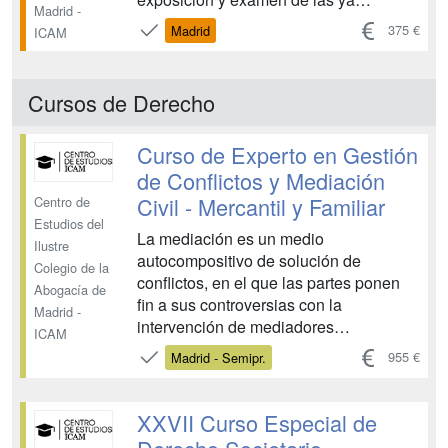
Madrid -
presentes y acuciantes dudas y
375 €
Madrid
ICAM
dificultades que la aplicación de la
reciente reforma de la insolvencia y
societaria están planteando en la
Cursos de Derecho
práctica diaria; y ello de la mano de
repu...
Curso de Experto en Gestión
de Conflictos y Mediación
Civil - Mercantil y Familiar
Centro de
Estudios del
La mediación es un medio
Ilustre
autocompositivo de solución de
Colegio de la
conflictos, en el que las partes ponen
Abogacía de
fin a sus controversias con la
Madrid -
intervención de mediadores
ICAM
profesionales. Para que las
955 €
Madrid - Semipr.
mediaciones surtan los efectos jurídicos
contemplados en nuestro
ordenamiento, se exige que los
XXVII Curso Especial de
mediadores cuenten con formación