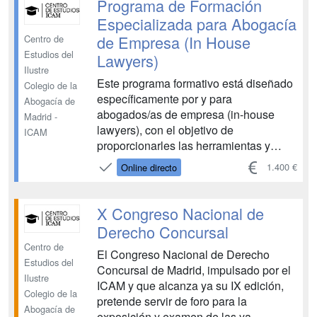
Programa de Formación
Especializada para Abogacía
de Empresa (In House
Centro de
Estudios del
Lawyers)
Ilustre
Este programa formativo está diseñado
Colegio de la
específicamente por y para
Abogacía de
abogados/as de empresa (in-house
Madrid -
lawyers), con el objetivo de
ICAM
proporcionarles las herramientas y
conocimientos necesarios para
1.400 €
Online directo
gestionar de manera erficaz y
estratégica las responsabilidades
legales y empresariales de sus
X Congreso Nacional de
compañías. El curso aborda temas
Derecho Concursal
clave como el análisis financi...
Centro de
El Congreso Nacional de Derecho
Estudios del
Concursal de Madrid, impulsado por el
Ilustre
ICAM y que alcanza ya su IX edición,
Colegio de la
pretende servir de foro para la
Abogacía de
exposición y examen de las ya