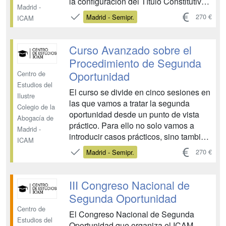
la configuración del Título Constitutivo y
Madrid -
Estatutos de una Comunidad; de la
270 €
Madrid - Semipr.
ICAM
delimitación de los elementos comunes
y privativos; los derechos y
obligaciones de los propietarios; los
Curso Avanzado sobre el
órganos de gobier...
Procedimiento de Segunda
Oportunidad
Centro de
Estudios del
El curso se divide en cinco sesiones en
Ilustre
las que vamos a tratar la segunda
Colegio de la
oportunidad desde un punto de vista
Abogacía de
práctico. Para ello no solo vamos a
Madrid -
introducir casos prácticos, sino también
ICAM
vamos a contar con ponentes que,
270 €
Madrid - Semipr.
desde su experiencia práctica como
abogados o como magistrados que
resuelven estos asuntos, nos den
III Congreso Nacional de
diferentes puntos de vista sob...
Segunda Oportunidad
Centro de
El Congreso Nacional de Segunda
Estudios del
Oportunidad que organiza el ICAM