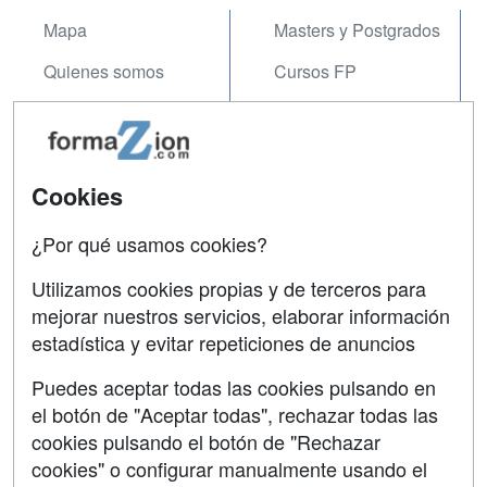
Mapa
Masters y Postgrados
Quienes somos
Cursos FP
Tarifas publicidad
Conferencias
Acceso Usuarios
Carreras
Universitarias
Cookies
Acceso Centros
Oposiciones
¿Por qué usamos cookies?
SÍGUENOS EN:
Contactar
Utilizamos cookies propias y de terceros para
mejorar nuestros servicios, elaborar información
Confidencialidad
estadística y evitar repeticiones de anuncios
Aviso legal
Puedes aceptar todas las cookies pulsando en
Copyleft
el botón de "Aceptar todas", rechazar todas las
cookies pulsando el botón de "Rechazar
cookies" o configurar manualmente usando el