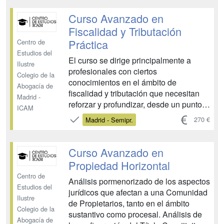
jurisprudencia. La complejidad de la
misma, a nivel jurídico, requiere que los
Curso Avanzado en
abogados se ...
Fiscalidad y Tributación
Práctica
Centro de
Estudios del
El curso se dirige principalmente a
Ilustre
profesionales con ciertos
Colegio de la
conocimientos en el ámbito de
Abogacía de
fiscalidad y tributación que necesitan
Madrid -
reforzar y profundizar, desde un punto
ICAM
de vista práctico, en la gestión del área
270 €
Madrid - Semipr.
fiscal de empresas y negocios, en el
sentido de cumplir adecuadamente las
obligaciones fiscales impuestas por la
Curso Avanzado en
normativa tributaria, ges...
Propiedad Horizontal
Centro de
Análisis pormenorizado de los aspectos
Estudios del
jurídicos que afectan a una Comunidad
Ilustre
de Propietarios, tanto en el ámbito
Colegio de la
sustantivo como procesal. Análisis de
Abogacía de