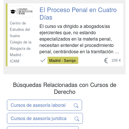
asesorar a ésta en todos los aspectos
relevantes de la misma: mercantiles,
El Proceso Penal en Cuatro
fiscales, civiles, laborales y fina...
Días
Centro de
El curso va dirigido a abogados/as
Estudios del
ejercientes que, no estando
Ilustre
especializados en la materia penal,
Colegio de la
necesitan entender el procedimiento
Abogacía de
penal, centrándose en la tramitación de
Madrid -
las diligencias previas (fase de
235 €
Madrid - Semipr.
ICAM
instrucción), la calificación del delito
(fase intermedia) y el posterior juicio
oral (fase de enjuiciamiento). ...
Búsquedas Relacionadas con Cursos de
Derecho
Cursos de asesoría laboral
Cursos de asesoría juridica