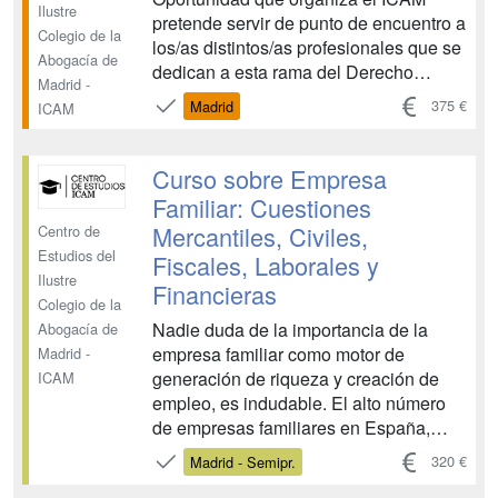
Ilustre
pretende servir de punto de encuentro a
Colegio de la
los/as distintos/as profesionales que se
Abogacía de
dedican a esta rama del Derecho
Madrid -
Concursal. Cuando proliferan por todos
375 €
Madrid
ICAM
lados los congresos concursales,
siempre parece que en los mismos la
Segunda Oportunidad es tratada como
Curso sobre Empresa
un derecho menor. Sin embarg...
Familiar: Cuestiones
Mercantiles, Civiles,
Centro de
Estudios del
Fiscales, Laborales y
Ilustre
Financieras
Colegio de la
Nadie duda de la importancia de la
Abogacía de
empresa familiar como motor de
Madrid -
generación de riqueza y creación de
ICAM
empleo, es indudable. El alto número
de empresas familiares en España,
hacen que el abogado, precise de los
320 €
Madrid - Semipr.
conocimientos necesarios para