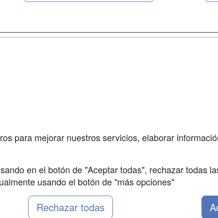
a
Masters y
Contactar
Postgrados
enes somos
Confidenciali
Cursos FP
fas publicidad
Aviso legal
Conferencias
so Usuarios
Copyleft
Carreras
so Centros
Universitarias
ros para mejorar nuestros servicios, elaborar información
Oposiciones
sando en el botón de "Aceptar todas", rechazar todas la
nualmente usando el botón de "más opciones"
Rechazar todas
A