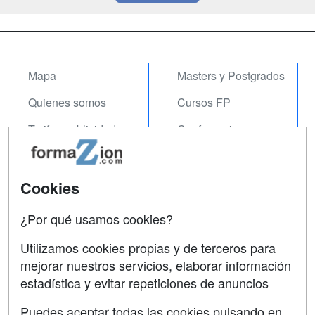
Mapa
Masters y Postgrados
Quienes somos
Cursos FP
Tarifas publicidad
Conferencias
Acceso Usuarios
Carreras
Universitarias
Acceso Centros
Cookies
Oposiciones
¿Por qué usamos cookies?
SÍGUENOS EN:
Contactar
Utilizamos cookies propias y de terceros para
mejorar nuestros servicios, elaborar información
Confidencialidad
estadística y evitar repeticiones de anuncios
Aviso legal
Puedes aceptar todas las cookies pulsando en