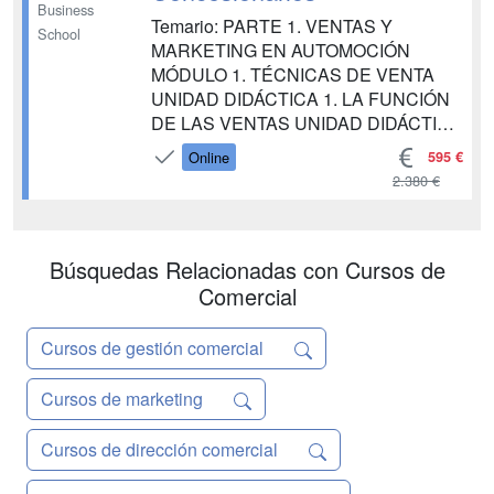
Business
Temario: PARTE 1. VENTAS Y
School
MARKETING EN AUTOMOCIÓN
MÓDULO 1. TÉCNICAS DE VENTA
UNIDAD DIDÁCTICA 1. LA FUNCIÓN
DE LAS VENTAS UNIDAD DIDÁCTICA
2. LOS PRIMEROS MOMENTOS
595 €
Online
UNIDAD DIDÁCTICA 3. INDAGACIÓN
2.380 €
DE NECESIDADES UNIDAD
DIDÁCTICA 4. PRESENTACIÓN DE
BENEFICIOS UNIDAD DIDÁCTICA 5.
Búsquedas Relacionadas con Cursos de
RECONFIGURACIÓN DE LA OFERTA
UNIDAD DIDÁCTICA 6.
Comercial
FORMALIZACIÓN DEL VÍNCUL...
Cursos de gestión comercial
Cursos de marketing
Cursos de dirección comercial