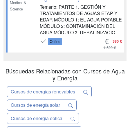
Medical &
Temario: PARTE 1. GESTIÓN Y
Science
TRATAMIENTOS DE AGUAS ETAP Y
EDAR MÓDULO 1: EL AGUA POTABLE
MÓDULO 2: CONTAMINACIÓN DEL
AGUA MÓDULO 3: DESALINIZACION
DEL AGUA MÓDULO 4: PLANTAS DE
380 €
Online
TRATAMIENTO DE AGUA POTABLE
1.520 €
(ETAP) MÓDULO 5: TRATAMIENTOS
CON DERIVADOS DEL CLORO
MÓDULO 6: PREPARACIÓN,
Búsquedas Relacionadas con Cursos de Agua
DOSIFICACIÓN Y APLICACIÓN DE
REACTIVOS MÓDULO 7: LAS AGUAS
y Energía
RESIDUALES ...
Cursos de energías renovables
Cursos de energía solar
Cursos de energía eólica