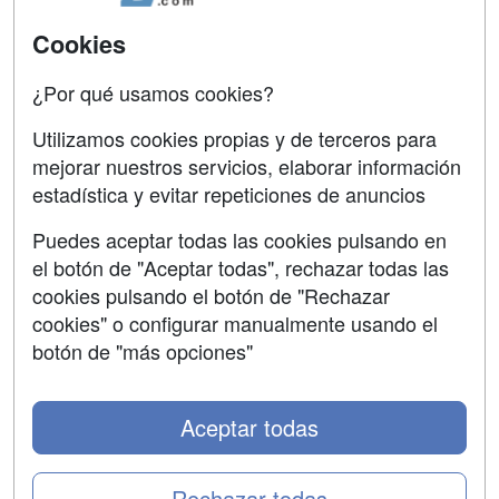
Acceso Usuarios
Carreras
Universitarias
Cookies
Acceso Centros
Oposiciones
¿Por qué usamos cookies?
SÍGUENOS EN:
Contactar
Utilizamos cookies propias y de terceros para
mejorar nuestros servicios, elaborar información
Confidencialidad
estadística y evitar repeticiones de anuncios
Aviso legal
Puedes aceptar todas las cookies pulsando en
Copyleft
el botón de "Aceptar todas", rechazar todas las
cookies pulsando el botón de "Rechazar
cookies" o configurar manualmente usando el
botón de "más opciones"
Grupo formazion:
Aceptar todas
Rechazar todas