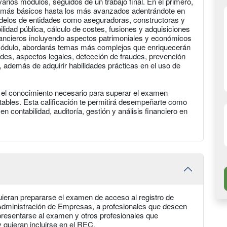
arios módulos, seguidos de un trabajo final. En el primero,
s más básicos hasta los más avanzados adentrándote en
odelos de entidades como aseguradoras, constructoras y
lidad pública, cálculo de costes, fusiones y adquisiciones
inancieros incluyendo aspectos patrimoniales y económicos
te módulo, abordarás temas más complejos que enriquecerán
des, aspectos legales, detección de fraudes, prevención
, además de adquirir habilidades prácticas en el uso de
ás el conocimiento necesario para superar el examen
tables. Esta calificación te permitirá desempeñarte como
 contabilidad, auditoría, gestión y análisis financiero en
uieran prepararse el examen de acceso al registro de
dministración de Empresas, a profesionales que deseen
resentarse al examen y otros profesionales que
 quieran incluirse en el REC.