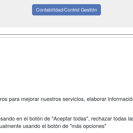
Contabilidad/Control Gestión
a
Masters y
Contactar
Postgrados
enes somos
Confidenciali
Cursos FP
fas publicidad
Aviso legal
Conferencias
so Usuarios
Copyleft
Carreras
so Centros
Universitarias
ros para mejorar nuestros servicios, elaborar información
Oposiciones
sando en el botón de "Aceptar todas", rechazar todas la
nualmente usando el botón de "más opciones"