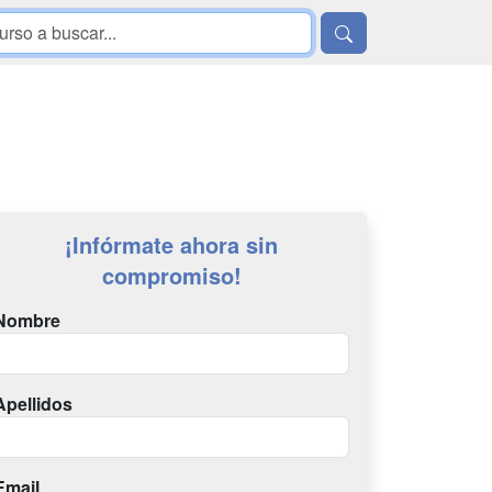
¡Infórmate ahora sin
compromiso!
Nombre
Apellidos
Email