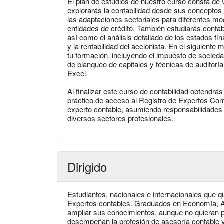
El plan de estudios de nuestro curso consta de v
explorarás la contabilidad desde sus concepto
las adaptaciones sectoriales para diferentes m
entidades de crédito. También estudiarás contabi
así como el análisis detallado de los estados f
y la rentabilidad del accionista. En el siguien
tu formación, incluyendo el impuesto de socieda
de blanqueo de capitales y técnicas de auditoría
Excel.
Al finalizar este curso de contabilidad obtendr
práctico de acceso al Registro de Expertos Con
experto contable, asumiendo responsabilidades en
diversos sectores profesionales.
Dirigido
Estudiantes, nacionales e internacionales que q
Expertos contables. Graduados en Economía, A
ampliar sus conocimientos, aunque no quieran p
desempeñan la profesión de asesoría contable y