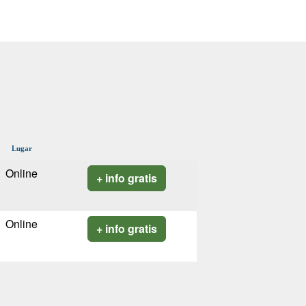
Lugar
Online
+ info gratis
Online
+ info gratis