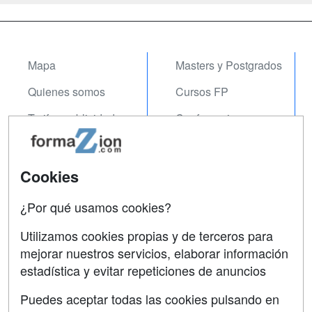
Mapa
Masters y Postgrados
Quienes somos
Cursos FP
Tarifas publicidad
Conferencias
Acceso Usuarios
Carreras
Universitarias
Acceso Centros
Cookies
Oposiciones
¿Por qué usamos cookies?
SÍGUENOS EN:
Contactar
Utilizamos cookies propias y de terceros para
mejorar nuestros servicios, elaborar información
Confidencialidad
estadística y evitar repeticiones de anuncios
Aviso legal
Puedes aceptar todas las cookies pulsando en
Copyleft