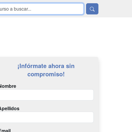
¡Infórmate ahora sin
compromiso!
Nombre
Apellidos
Email