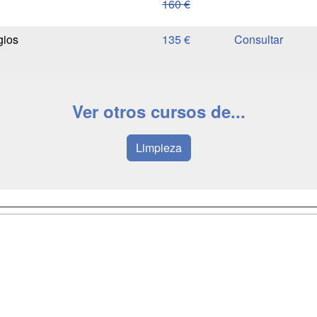
160 €
gios
135 €
Ver otros cursos de...
Limpieza
a
Masters y
Contactar
Postgrados
enes somos
Confidenciali
Cursos FP
fas publicidad
Aviso legal
Conferencias
so Usuarios
Copyleft