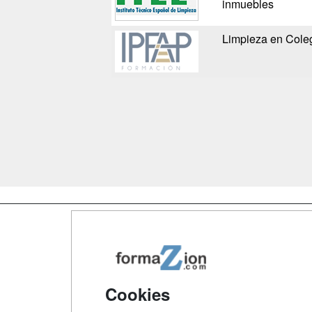
inmuebles
Limpieza en Cole
Map
Qui
Tari
Cookies
Acce