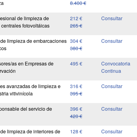
za
8.400 €
fesional de limpieza de
212 €
centrales fotovoltáicas
265 €
 de limpieza de embarcaciones
304 €
cos
380 €
sores/as en Empresas de
495 €
Convocatoria
rvación
Continua
es avanzadas de limpieza e
316 €
tria vitivinícola
395 €
ponsable del servicio de
396 €
420 €
de limpieza de interiores de
128 €