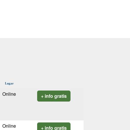
Lugar
Online
+ info gratis
Online
+ info gratis