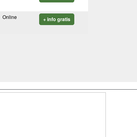
Online
+ info gratis
SÍGUENOS EN:
dad