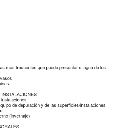
mas más frecuentes que puede presentar el agua de los
s vasos
cinas
S INSTALACIONES
 instalaciones
equipo de depuración y de las superficies/instalaciones
ño
rno (invernaje)
BORALES