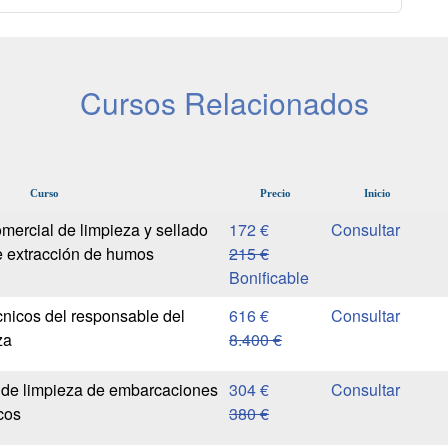
Cursos Relacionados
Curso
Precio
Inicio
mercial de limpieza y sellado
172 €
e extracción de humos
215 €
Bonificable
nicos del responsable del
616 €
za
8.400 €
 de limpieza de embarcaciones
304 €
cos
380 €