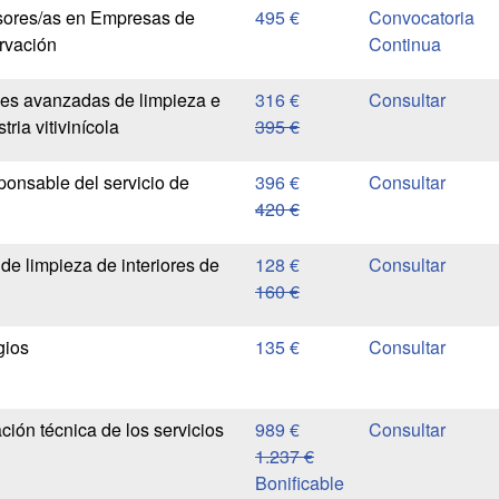
sores/as en Empresas de
495 €
Convocatoria
rvación
Continua
es avanzadas de limpieza e
316 €
tria vitivinícola
395 €
ponsable del servicio de
396 €
420 €
de limpieza de interiores de
128 €
160 €
gios
135 €
ión técnica de los servicios
989 €
1.237 €
Bonificable