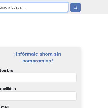
¡Infórmate ahora sin
compromiso!
Nombre
Apellidos
Email