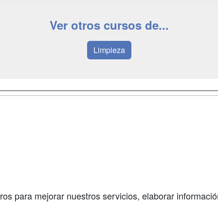
Ver otros cursos de...
Limpieza
a
Masters y
Contactar
Postgrados
enes somos
Confidenciali
Cursos FP
fas publicidad
Aviso legal
Conferencias
so Usuarios
Copyleft
Carreras
so Centros
Universitarias
ros para mejorar nuestros servicios, elaborar información
Oposiciones