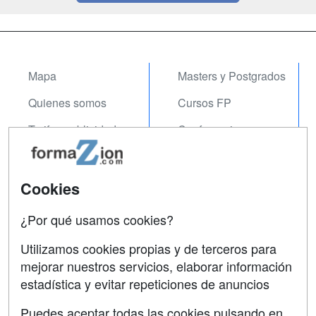
Mapa
Masters y Postgrados
Quienes somos
Cursos FP
Tarifas publicidad
Conferencias
Acceso Usuarios
Carreras
Universitarias
Acceso Centros
Cookies
Oposiciones
¿Por qué usamos cookies?
SÍGUENOS EN:
Contactar
Utilizamos cookies propias y de terceros para
mejorar nuestros servicios, elaborar información
Confidencialidad
estadística y evitar repeticiones de anuncios
Aviso legal
Puedes aceptar todas las cookies pulsando en