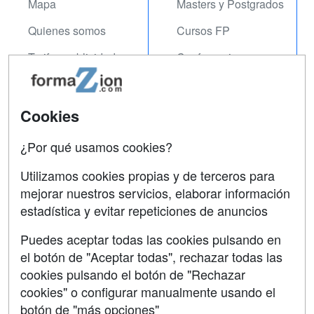
Mapa
Masters y Postgrados
Quienes somos
Cursos FP
Tarifas publicidad
Conferencias
Acceso Usuarios
Carreras
Universitarias
Acceso Centros
Cookies
Oposiciones
¿Por qué usamos cookies?
SÍGUENOS EN:
Contactar
Utilizamos cookies propias y de terceros para
mejorar nuestros servicios, elaborar información
Confidencialidad
estadística y evitar repeticiones de anuncios
Aviso legal
Puedes aceptar todas las cookies pulsando en
Copyleft
el botón de "Aceptar todas", rechazar todas las
cookies pulsando el botón de "Rechazar
cookies" o configurar manualmente usando el
botón de "más opciones"